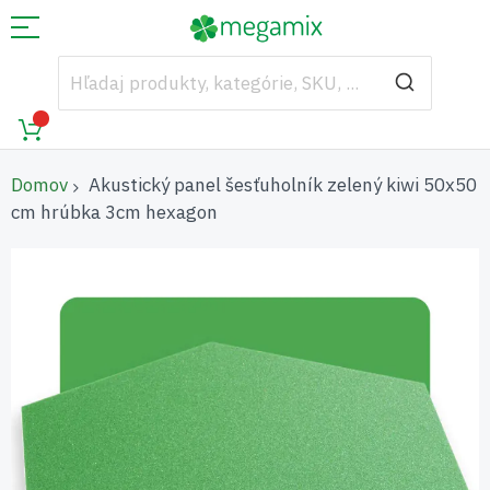
Domov
Akustický panel šesťuholník zelený kiwi 50x50
cm hrúbka 3cm hexagon
Preskočiť
na
koniec
galérie
obrázkov