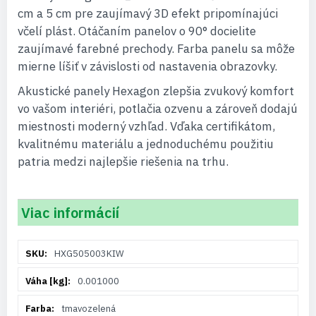
cm a 5 cm pre zaujímavý 3D efekt pripomínajúci
včelí plást. Otáčaním panelov o 90° docielite
zaujímavé farebné prechody. Farba panelu sa môže
mierne líšiť v závislosti od nastavenia obrazovky.
Akustické panely Hexagon zlepšia zvukový komfort
vo vašom interiéri, potlačia ozvenu a zároveň dodajú
miestnosti moderný vzhľad. Vďaka certifikátom,
kvalitnému materiálu a jednoduchému použitiu
patria medzi najlepšie riešenia na trhu.
Viac informácií
Viac
HXG505003KIW
informácií
0.001000
tmavozelená