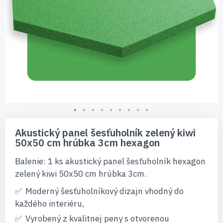
Preskočiť
na
Akustický panel šesťuholník zelený kiwi
začiatok
50x50 cm hrúbka 3cm hexagon
galérie
obrázkov
Balenie: 1 ks akustický panel šesťuholník hexagon
zelený kiwi 50x50 cm hrúbka 3cm.
Moderný šesťuholníkový dizajn vhodný do
každého interiéru,
Vyrobený z kvalitnej peny s otvorenou