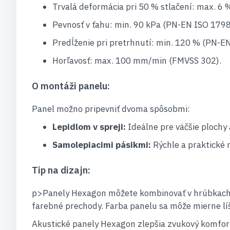
Trvalá deformácia pri 50 % stlačení: max. 6
Pevnosť v ťahu: min. 90 kPa (PN-EN ISO 1798
Predĺženie pri pretrhnutí: min. 120 % (PN-E
Horľavosť: max. 100 mm/min (FMVSS 302).
O montáži panelu:
Panel možno pripevniť dvoma spôsobmi:
Lepidlom v spreji:
Ideálne pre väčšie plochy a
Samolepiacimi pásikmi:
Rýchle a praktické r
Tip na dizajn:
p>Panely Hexagon môžete kombinovať v hrúbkach 3 
farebné prechody. Farba panelu sa môže mierne líši
Akustické panely Hexagon zlepšia zvukový komfort 