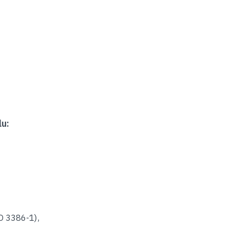
lu:
O 3386-1),