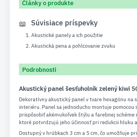
Články o produkte
Súvisiace príspevky
Akustické panely a ich použitie
Akustická pena a pohlcovanie zvuku
Podrobnosti
Akustický panel šesťuholník zelený kiwi
Dekoratívny akustický panel v tvare hexagónu na s
interiéru. Panel sa jednoducho montuje pomocou sp
prispôsobiť akémukoľvek štýlu a farebnej schéme m
ktoré potvrdzujú jeho účinnosť pri redukcii hluku a
Dostupný v hrúbkach 3 cm a 5 cm, čo umožňuje pris