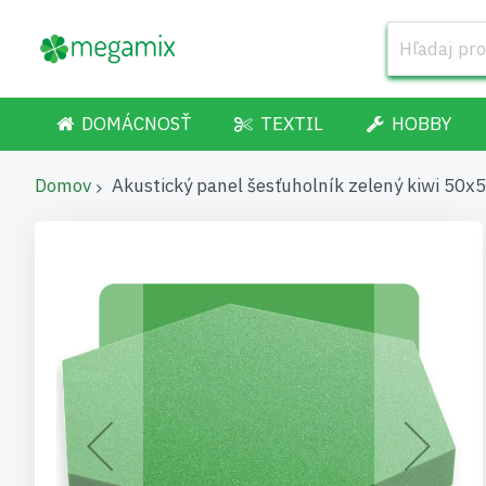
DOMÁCNOSŤ
TEXTIL
HOBBY
Domov
Akustický panel šesťuholník zelený kiwi 50
Preskočiť
na
koniec
galérie
obrázkov