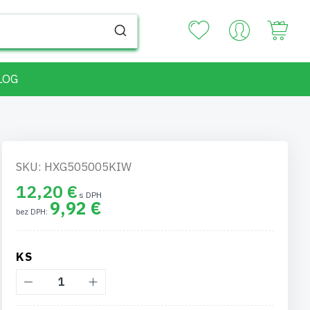
Your
LOG
SKU: HXG505005KIW
12,20 €
9,92 €
KS