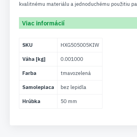
kvalitnému materiálu a jednoduchému použitiu patr
Viac informácií
Viac
SKU
HXG505005KIW
informácií
Váha [kg]
0.001000
Farba
tmavozelená
Samolepiaca
bez lepidla
Hrúbka
50 mm