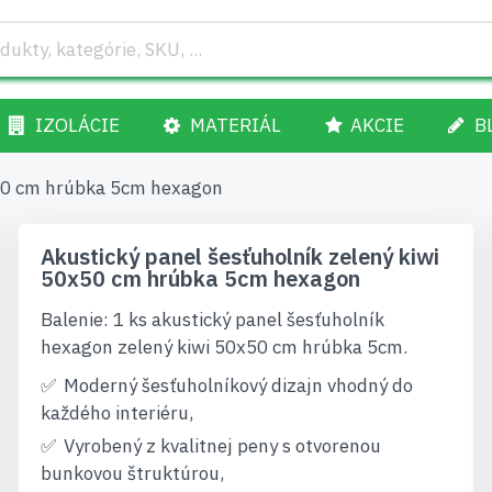
IZOLÁCIE
MATERIÁL
AKCIE
B
x50 cm hrúbka 5cm hexagon
Akustický panel šesťuholník zelený kiwi
50x50 cm hrúbka 5cm hexagon
Balenie: 1 ks akustický panel šesťuholník
hexagon zelený kiwi 50x50 cm hrúbka 5cm.
Moderný šesťuholníkový dizajn vhodný do
každého interiéru,
Vyrobený z kvalitnej peny s otvorenou
bunkovou štruktúrou,