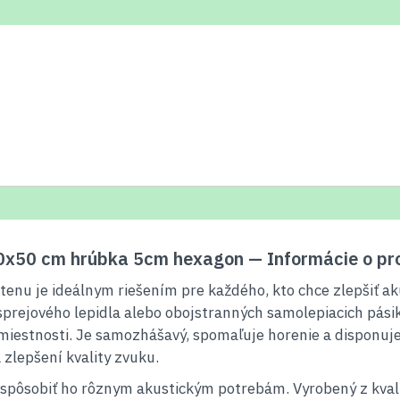
 50x50 cm hrúbka 5cm hexagon — Informácie o pr
tenu je ideálnym riešením pre každého, kto chce zlepšiť ak
rejového lepidla alebo obojstranných samolepiacich pásiko
iestnosti. Je samozhášavý, spomaľuje horenie a disponuje
 zlepšení kvality zvuku.
pôsobiť ho rôznym akustickým potrebám. Vyrobený z kvalitn