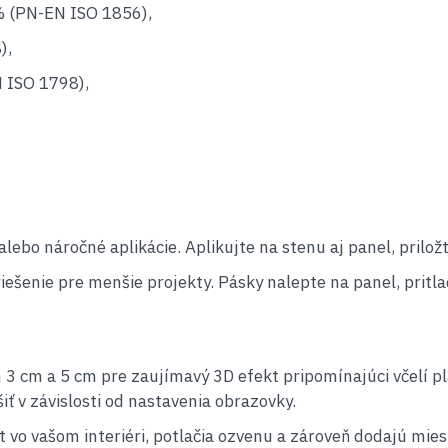
 % (PN-EN ISO 1856),
),
N ISO 1798),
lebo náročné aplikácie. Aplikujte na stenu aj panel, priložt
iešenie pre menšie projekty. Pásky nalepte na panel, pritla
cm a 5 cm pre zaujímavý 3D efekt pripomínajúci včelí plá
ť v závislosti od nastavenia obrazovky.
vo vašom interiéri, potlačia ozvenu a zároveň dodajú mies