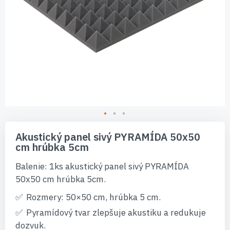
Preskočiť
na
Akustický panel sivý PYRAMÍDA 50x50
začiatok
cm hrúbka 5cm
galérie
obrázkov
Balenie: 1ks akustický panel sivý PYRAMÍDA
50x50 cm hrúbka 5cm.
Rozmery: 50×50 cm, hrúbka 5 cm.
Pyramídový tvar zlepšuje akustiku a redukuje
dozvuk.