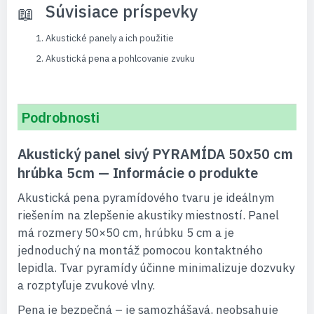
Súvisiace príspevky
Akustické panely a ich použitie
Akustická pena a pohlcovanie zvuku
Podrobnosti
Akustický panel sivý PYRAMÍDA 50x50 cm
hrúbka 5cm — Informácie o produkte
Akustická pena pyramídového tvaru je ideálnym
riešením na zlepšenie akustiky miestností. Panel
má rozmery 50×50 cm, hrúbku 5 cm a je
jednoduchý na montáž pomocou kontaktného
lepidla. Tvar pyramídy účinne minimalizuje dozvuky
a rozptyľuje zvukové vlny.
Pena je bezpečná – je samozhášavá, neobsahuje