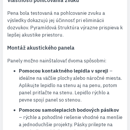
Vlastnosti pohlcovania zvuku
Pena bola testovaná na pohlcovanie zvuku a
výsledky dokazujú jej účinnosť pri eliminácii
dozvukov. Pyramídová štruktúra výrazne prispieva k
lepšej akustike priestoru.
Montáž akustického panela
Panely možno nainštalovať dvoma spôsobmi:
Pomocou kontaktného lepidla v spreji
–
ideálne na väčšie plochy alebo náročné miesta.
Aplikujte lepidlo na stenu aj na penu, potom
panel pritlačte na stenu. Lepidlo rýchlo a
pevne spojí panel so stenou.
Pomocou samolepiacich bodových pásikov
– rýchle a pohodlné riešenie vhodné na menšie
a jednoduchšie projekty. Pásky prilepte na