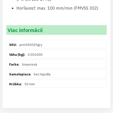
Horľavosť: max. 100 mm/min (FMVSS 302)
Viac informácií
Viac
prm505005gry
informácií
0.001000
tmavosivá
bez lepidla
50 mm