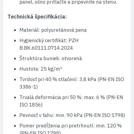
panel, silno pritlačte a pripevnite na stenu.
Technická špecifikácia:
Materiál: polyuretánová pena
Hygienický certifikát: PZH
B.BK.60111.0714.2024
Štruktúra buniek: otvorená
Hustota: 25 kg/m³
Tvrdosť pri 40 % stlačení: 3,8 kPa (PN-EN ISO
3386-1)
Trvalá deformácia pri 50 %: max. 6 % (PN-EN
ISO 1856)
Pevnosť v ťahu: min. 90 kPa (PN-EN ISO 1798)
Pomer predĺženia pri pretrhnutí: min. 120 %
(PN-EN ISO 1798)