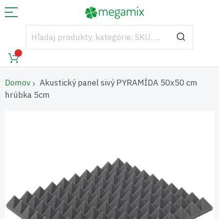
Domov
Akustický panel sivý PYRAMÍDA 50x50 cm
hrúbka 5cm
Preskočiť
na
koniec
galérie
obrázkov