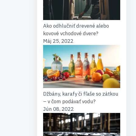
Ako odhlučniť drevené alebo
kovové vchodové dvere?
Máj 25, 2022
Džbány, karafy či fľaše so zátkou
– v čom podávať vodu?
Jún 08, 2022