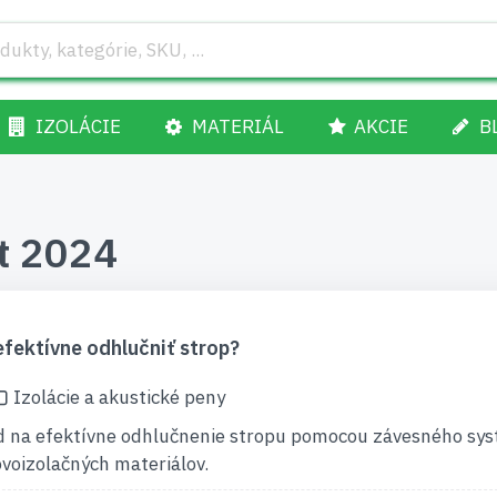
IZOLÁCIE
MATERIÁL
AKCIE
B
t 2024
fektívne odhlučniť strop?
Izolácie a akustické peny
 na efektívne odhlučnenie stropu pomocou závesného sy
voizolačných materiálov.