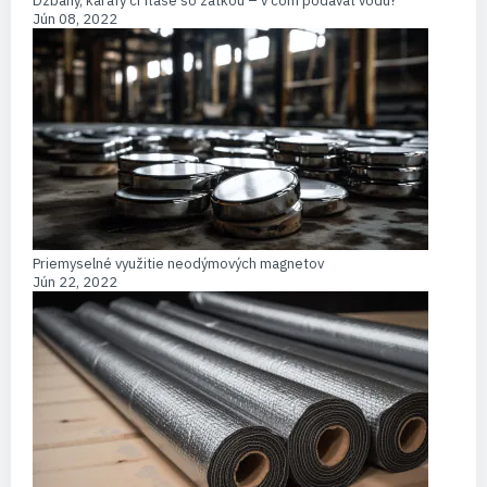
Džbány, karafy či fľaše so zátkou – v čom podávať vodu?
Jún 08, 2022
Priemyselné využitie neodýmových magnetov
Jún 22, 2022