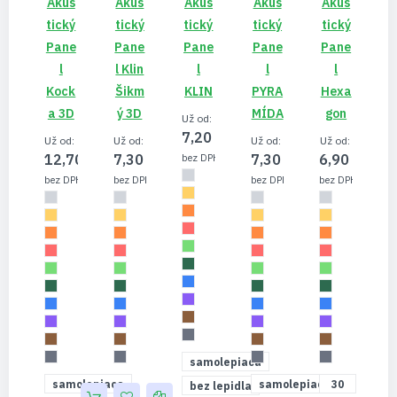
Akus
Akus
Akus
Akus
Akus
Tický
Tický
Tický
Tický
Tický
Pane
Pane
Pane
Pane
Pane
L
L Klin
L
L
L
Kock
Šikm
KLIN
PYRA
Hexa
A 3D
Ý 3D
MÍDA
Gon
Už od
7,20 €
Už od
Už od
Už od
Už od
12,70 €
7,30 €
7,30 €
6,90 €
5,85 €
10,33 €
5,93 €
5,93 €
5,61 €
samolepiaca
samolepiaca
samolepiaca
30
bez lepidla