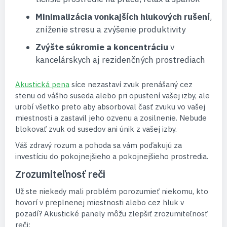
Minimalizácia vonkajších hlukových rušení
,
zníženie stresu a zvýšenie produktivity
Zvýšte súkromie a koncentráciu
v
kancelárskych aj rezidenčných prostrediach
Akustická pena
síce nezastaví zvuk prenášaný cez
stenu od vášho suseda alebo pri opustení vašej izby, ale
urobí všetko preto aby absorboval časť zvuku vo vašej
miestnosti a zastavil jeho ozvenu a zosilnenie. Nebude
blokovať zvuk od susedov ani únik z vašej izby.
Váš zdravý rozum a pohoda sa vám poďakujú za
investíciu do pokojnejšieho a pokojnejšieho prostredia.
Zrozumiteľnosť reči
Už ste niekedy mali problém porozumieť niekomu, kto
hovorí v preplnenej miestnosti alebo cez hluk v
pozadí? Akustické panely môžu zlepšiť zrozumiteľnosť
reči: