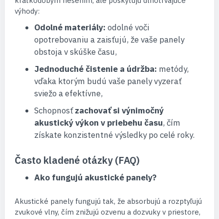
krátkodobým riešením, ale poskytujú dlhotrvajúce
výhody:
Odolné materiály:
odolné voči
opotrebovaniu a zaisťujú, že vaše panely
obstoja v skúške času,
Jednoduché čistenie a údržba:
metódy,
vďaka ktorým budú vaše panely vyzerať
sviežo a efektívne,
Schopnosť
zachovať si výnimočný
akustický výkon v priebehu času
, čím
získate konzistentné výsledky po celé roky.
Často kladené otázky (FAQ)
Ako fungujú akustické panely?
Akustické panely fungujú tak, že absorbujú a rozptyľujú
zvukové vlny, čím znižujú ozvenu a dozvuky v priestore,