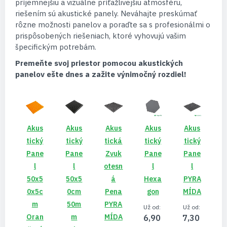
príjemnejšiu a vizuálne príťažlivejšiu atmosféru,
riešením sú akustické panely. Neváhajte preskúmať
rôzne možnosti panelov a poraďte sa s profesionálmi o
prispôsobených riešeniach, ktoré vyhovujú vašim
špecifickým potrebám.
Premeňte svoj priestor pomocou akustických
panelov ešte dnes a zažite výnimočný rozdiel!
Akus
Akus
Akus
Akus
Akus
Tický
Tický
Tická
Tický
Tický
Pane
Pane
Zvuk
Pane
Pane
L
L
Otesn
L
L
50x5
50x5
Á
Hexa
PYRA
0x5c
0cm
Pena
Gon
MÍDA
M
50m
PYRA
Už od
Už od
Oran
M
MÍDA
6,90 €
7,30 €