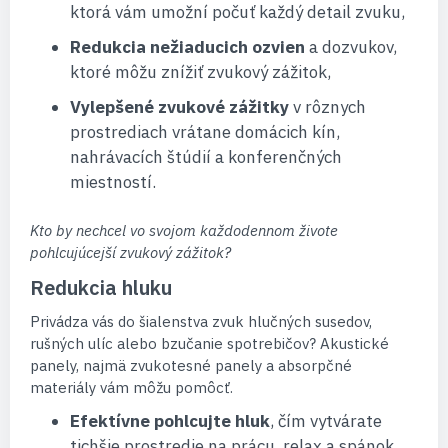
ktorá vám umožní počuť každý detail zvuku,
Redukcia nežiaducich ozvien
a dozvukov,
ktoré môžu znížiť zvukový zážitok,
Vylepšené zvukové zážitky
v rôznych
prostrediach vrátane domácich kín,
nahrávacích štúdií a konferenčných
miestností.
Kto by nechcel vo svojom každodennom živote
pohlcujúcejší zvukový zážitok?
Redukcia hluku
Privádza vás do šialenstva zvuk hlučných susedov,
rušných ulíc alebo bzučanie spotrebičov? Akustické
panely, najmä zvukotesné panely a absorpčné
materiály vám môžu pomôcť.
Efektívne pohlcujte hluk
, čím vytvárate
tichšie prostredie na prácu, relax a spánok