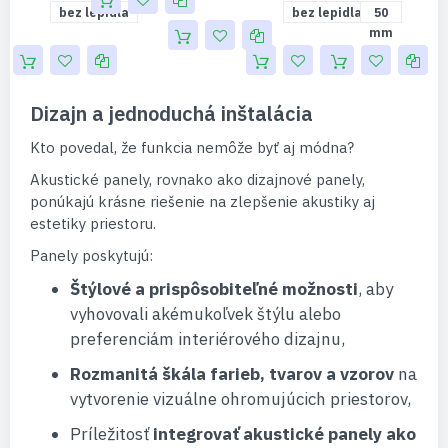
mm
bez lepidla
bez lepidla
50
mm
Dizajn a jednoduchá inštalácia
Kto povedal, že funkcia nemôže byť aj módna?
Akustické panely, rovnako ako dizajnové panely,
ponúkajú krásne riešenie na zlepšenie akustiky aj
estetiky priestoru.
Panely poskytujú:
Štýlové a prispôsobiteľné možnosti
, aby
vyhovovali akémukoľvek štýlu alebo
preferenciám interiérového dizajnu,
Rozmanitá škála farieb, tvarov a vzorov
na
vytvorenie vizuálne ohromujúcich priestorov,
Príležitosť
integrovať akustické panely ako