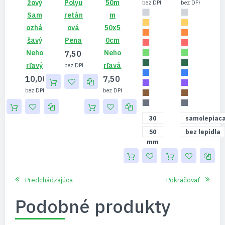
Žový
Polyu
50m
5,61 €
5,93 €
Sam
Retán
M
Ozhá
Ová
50x5
Šavý
Pena
0cm
Neho
Neho
7,50 €
Rľavý
Rľavá
6,10 €
10,00 €
7,50 €
8,13 €
6,10 €
30
samolepiac
mm
50
bez lepidla
mm
Predchádzajúca
Pokračovať
Podobné produkty