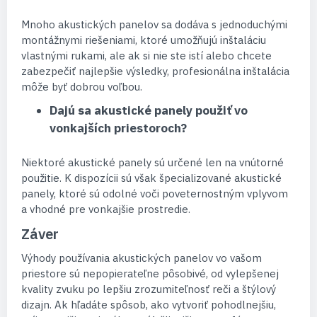
Mnoho akustických panelov sa dodáva s jednoduchými
montážnymi riešeniami, ktoré umožňujú inštaláciu
vlastnými rukami, ale ak si nie ste istí alebo chcete
zabezpečiť najlepšie výsledky, profesionálna inštalácia
môže byť dobrou voľbou.
Dajú sa akustické panely použiť vo
vonkajších priestoroch?
Niektoré akustické panely sú určené len na vnútorné
použitie. K dispozícii sú však špecializované akustické
panely, ktoré sú odolné voči poveternostným vplyvom
a vhodné pre vonkajšie prostredie.
Záver
Výhody používania akustických panelov vo vašom
priestore sú nepopierateľne pôsobivé, od vylepšenej
kvality zvuku po lepšiu zrozumiteľnosť reči a štýlový
dizajn. Ak hľadáte spôsob, ako vytvoriť pohodlnejšiu,