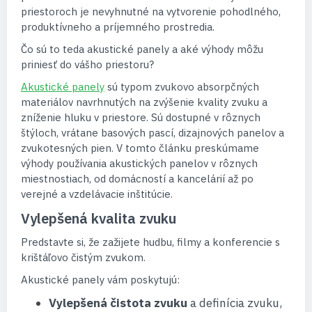
priestoroch je nevyhnutné na vytvorenie pohodlného,
produktívneho a príjemného prostredia.
Čo sú to teda akustické panely a aké výhody môžu
priniesť do vášho priestoru?
Akustické panely
sú typom zvukovo absorpčných
materiálov navrhnutých na zvýšenie kvality zvuku a
zníženie hluku v priestore. Sú dostupné v rôznych
štýloch, vrátane basových pascí, dizajnových panelov a
zvukotesných pien. V tomto článku preskúmame
výhody používania akustických panelov v rôznych
miestnostiach, od domácností a kancelárií až po
verejné a vzdelávacie inštitúcie.
Vylepšená kvalita zvuku
Predstavte si, že zažijete hudbu, filmy a konferencie s
krištáľovo čistým zvukom.
Akustické panely vám poskytujú:
Vylepšená čistota zvuku
a definícia zvuku,