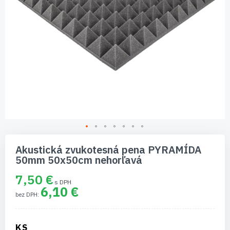
Preskočiť
na
Akustická zvukotesná pena PYRAMÍDA
začiatok
50mm 50x50cm nehorľavá
galérie
obrázkov
7,50 €
6,10 €
KS