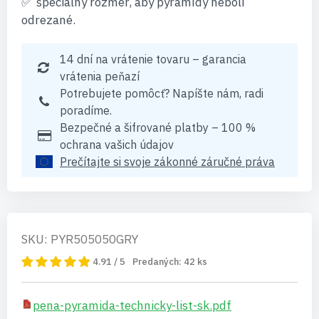
špeciálny rozmer, aby pyramídy neboli
odrezané.
14 dní na vrátenie tovaru – garancia
vrátenia peňazí
Potrebujete pomôcť? Napíšte nám, radi
poradíme.
Bezpečné a šifrované platby – 100 %
ochrana vašich údajov
Prečítajte si svoje zákonné záručné práva
SKU: PYR505050GRY
4.91 / 5
Predaných:
42
ks
pena-pyramida-technicky-list-sk.pdf