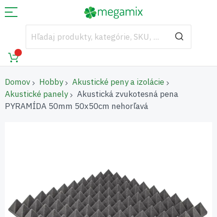
Domov
Hobby
Akustické peny a izolácie
Akustické panely
Akustická zvukotesná pena
PYRAMÍDA 50mm 50x50cm nehorľavá
Preskočiť
na
koniec
galérie
obrázkov