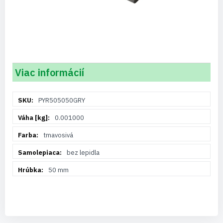
Viac informácií
Viac
PYR505050GRY
informácií
0.001000
tmavosivá
bez lepidla
50 mm