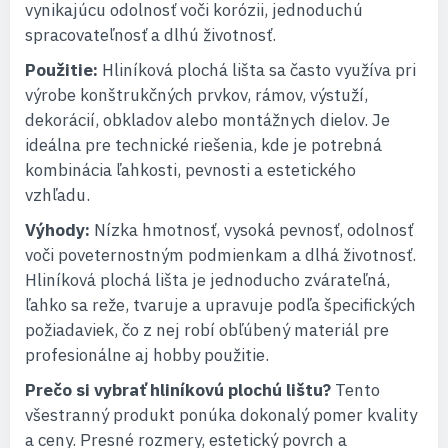
vynikajúcu odolnosť voči korózii, jednoduchú
spracovateľnosť a dlhú životnosť.
Použitie:
Hliníková plochá lišta sa často využíva pri
výrobe konštrukčných prvkov, rámov, výstuží,
dekorácií, obkladov alebo montážnych dielov. Je
ideálna pre technické riešenia, kde je potrebná
kombinácia ľahkosti, pevnosti a estetického
vzhľadu.
Výhody:
Nízka hmotnosť, vysoká pevnosť, odolnosť
voči poveternostným podmienkam a dlhá životnosť.
Hliníková plochá lišta je jednoducho zvárateľná,
ľahko sa reže, tvaruje a upravuje podľa špecifických
požiadaviek, čo z nej robí obľúbený materiál pre
profesionálne aj hobby použitie.
Prečo si vybrať hliníkovú plochú lištu?
Tento
všestranný produkt ponúka dokonalý pomer kvality
a ceny. Presné rozmery, estetický povrch a