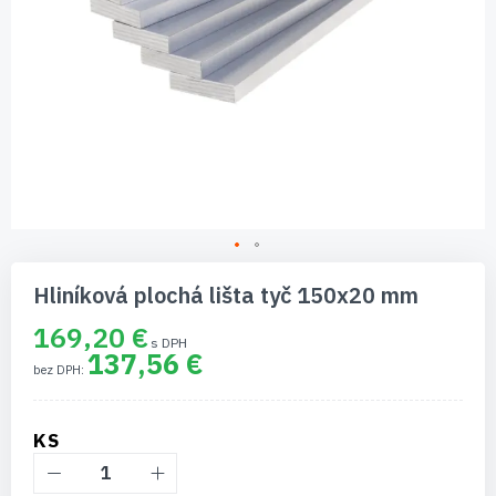
Preskočiť
na
Hliníková plochá lišta tyč 150x20 mm
začiatok
galérie
169,20 €
obrázkov
137,56 €
KS