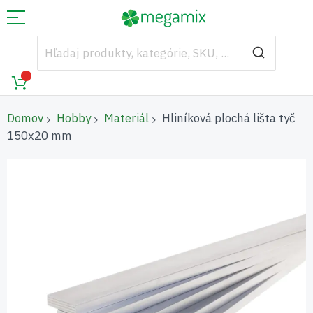
Domov
Hobby
Materiál
Hliníková plochá lišta tyč
150x20 mm
Preskočiť
na
koniec
galérie
obrázkov