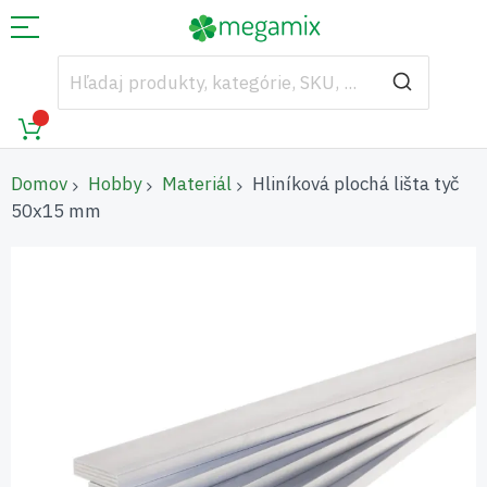
Domov
Hobby
Materiál
Hliníková plochá lišta tyč
50x15 mm
Preskočiť
na
koniec
galérie
obrázkov