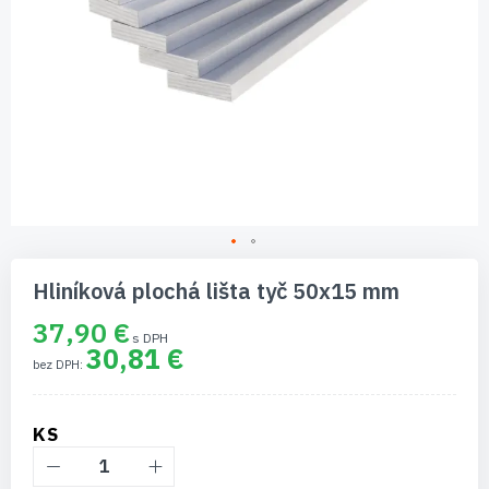
Preskočiť
na
Hliníková plochá lišta tyč 50x15 mm
začiatok
galérie
37,90 €
obrázkov
30,81 €
KS