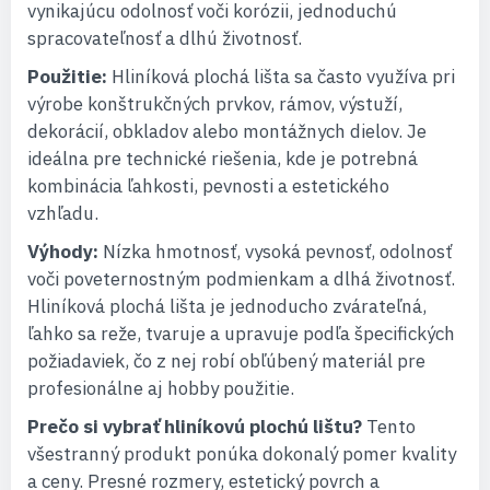
vynikajúcu odolnosť voči korózii, jednoduchú
spracovateľnosť a dlhú životnosť.
Použitie:
Hliníková plochá lišta sa často využíva pri
výrobe konštrukčných prvkov, rámov, výstuží,
dekorácií, obkladov alebo montážnych dielov. Je
ideálna pre technické riešenia, kde je potrebná
kombinácia ľahkosti, pevnosti a estetického
vzhľadu.
Výhody:
Nízka hmotnosť, vysoká pevnosť, odolnosť
voči poveternostným podmienkam a dlhá životnosť.
Hliníková plochá lišta je jednoducho zvárateľná,
ľahko sa reže, tvaruje a upravuje podľa špecifických
požiadaviek, čo z nej robí obľúbený materiál pre
profesionálne aj hobby použitie.
Prečo si vybrať hliníkovú plochú lištu?
Tento
všestranný produkt ponúka dokonalý pomer kvality
a ceny. Presné rozmery, estetický povrch a