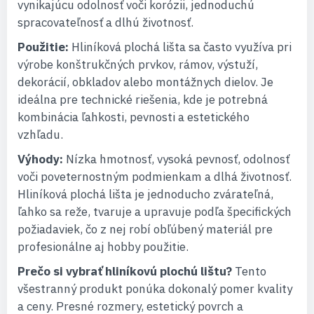
vynikajúcu odolnosť voči korózii, jednoduchú
spracovateľnosť a dlhú životnosť.
Použitie:
Hliníková plochá lišta sa často využíva pri
výrobe konštrukčných prvkov, rámov, výstuží,
dekorácií, obkladov alebo montážnych dielov. Je
ideálna pre technické riešenia, kde je potrebná
kombinácia ľahkosti, pevnosti a estetického
vzhľadu.
Výhody:
Nízka hmotnosť, vysoká pevnosť, odolnosť
voči poveternostným podmienkam a dlhá životnosť.
Hliníková plochá lišta je jednoducho zvárateľná,
ľahko sa reže, tvaruje a upravuje podľa špecifických
požiadaviek, čo z nej robí obľúbený materiál pre
profesionálne aj hobby použitie.
Prečo si vybrať hliníkovú plochú lištu?
Tento
všestranný produkt ponúka dokonalý pomer kvality
a ceny. Presné rozmery, estetický povrch a