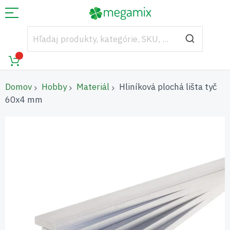
Domov
Hobby
Materiál
Hliníková plochá lišta tyč
60x4 mm
Preskočiť
na
koniec
galérie
obrázkov