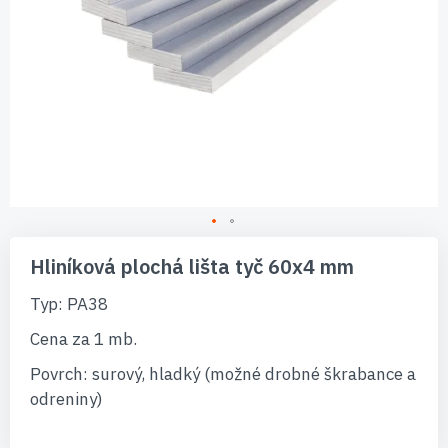
Preskočiť
na
Hliníková plochá lišta tyč 60x4 mm
začiatok
galérie
Typ: PA38
obrázkov
Cena za 1 mb.
Povrch: surový, hladký (možné drobné škrabance a
odreniny)