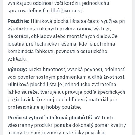
vynikajúcu odolnosť voči korózii, jednoduchú
spracovateľnosť a dlhú životnosť.
Použitie:
Hliníková plochá lišta sa často využíva pri
výrobe konštrukčných prvkov, rámov, výstuží,
dekorácií, obkladov alebo montážnych dielov. Je
ideálna pre technické riešenia, kde je potrebná
kombinácia ľahkosti, pevnosti a estetického
vzhľadu.
Výhody:
Nízka hmotnosť, vysoká pevnosť, odolnosť
voči poveternostným podmienkam a dlhá životnosť.
Hliníková plochá lišta je jednoducho zvárateľná,
ľahko sa reže, tvaruje a upravuje podľa špecifických
požiadaviek, čo z nej robí obľúbený materiál pre
profesionálne aj hobby použitie.
Prečo si vybrať hliníkovú plochú lištu?
Tento
všestranný produkt ponúka dokonalý pomer kvality
a ceny. Presné rozmery, estetický povrch a