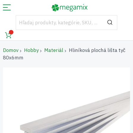
Domov
Hobby
Materiál
Hliníková plochá lišta tyč
80x6mm
Preskočiť
na
koniec
galérie
obrázkov