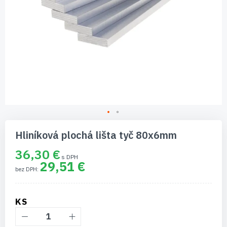
Preskočiť
na
Hliníková plochá lišta tyč 80x6mm
začiatok
galérie
36,30 €
obrázkov
29,51 €
KS