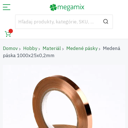
Domov
Hobby
Materiál
Medené pásky
Medená
páska 1000x25x0,2mm
Preskočiť
na
koniec
galérie
obrázkov