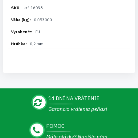
Viac
krf-16038
informácií
0.053000
EU
0,2 mm
14 DNÍ NA VRÁTENIE
Garancia vrátenia peňazí
POMOC
Máte otázky? Napíšte nám.