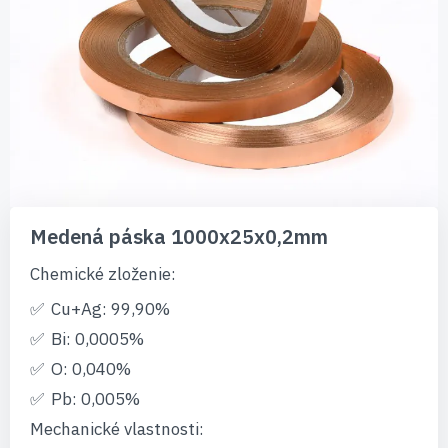
Preskočiť
na
Medená páska 1000x25x0,2mm
začiatok
galérie
Chemické zloženie:
obrázkov
Cu+Ag: 99,90%
Bi: 0,0005%
O: 0,040%
Pb: 0,005%
Mechanické vlastnosti: