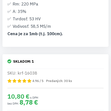
Rm: 220 MPa
A: 35%
Tvrdosť: 53 HV
Vodivosť: 58,5 MS/m
Cena je za 1mb (t.j. 100cm).
SKLADOM:
1
SKU: krf-16038
4.96 / 5
Predaných:
30
ks
10,80 €
8,78 €