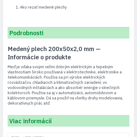
Ako rezať medené plechy
Podrobnosti
Medený plech 200x50x2,0 mm —
Informácie o produkte
Meď je vďaka svojim veľmi dobrým elektrickým a tepelným
vlastnostiam široko používaná v elektrotechnike, elektronike a
telekomunikáciách. Používa sa pri výrobe elektrických
rozvádzačov, chladiacich a klimatizačných zariadení, vo
vodovodných inštaláciách a ako absorbér energie v slnečných
kolektoroch. Používa sa aj v automatizácii, automobilovom a
káblovom priemysle. Dá sa použiť na všetky druhy modelovania,
dekoratívnych prác atď.
Viac informácií
Viac