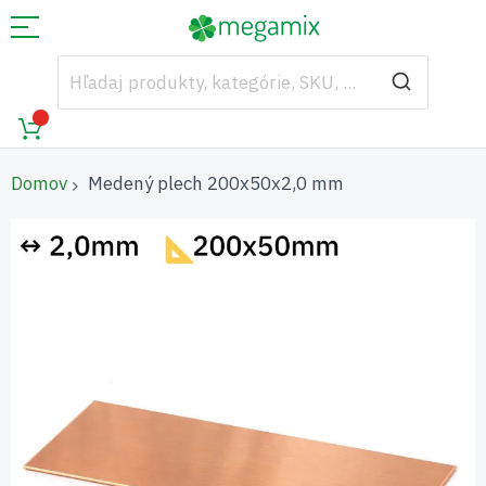
Domov
Medený plech 200x50x2,0 mm
Preskočiť
na
koniec
galérie
obrázkov