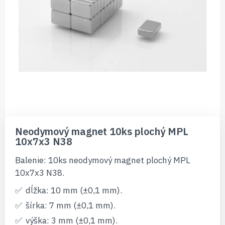
Preskočiť
na
Neodymový magnet 10ks plochý MPL
začiatok
10x7x3 N38
galérie
obrázkov
Balenie: 10ks neodymový magnet plochý MPL
10x7x3 N38.
dĺžka: 10 mm (±0,1 mm).
šírka: 7 mm (±0,1 mm).
výška: 3 mm (±0,1 mm).