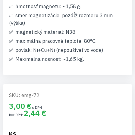
hmotnosť magnetu: ~1,58 g.
smer magnetizácie: pozdĺž rozmeru 3 mm
(výška).
magnetický materiál: N38.
maximálna pracovná teplota: 80°C.
povlak: Ni+Cu+Ni (nepoužívať vo vode).
Maximálna nosnosť: ~1,65 kg.
SKU: emg-72
3,00 €
2,44 €
KS