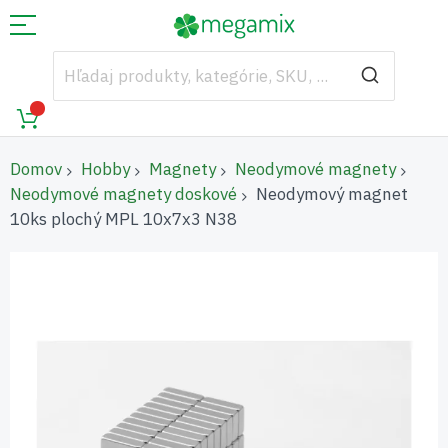
Domov
Hobby
Magnety
Neodymové magnety
Neodymové magnety doskové
Neodymový magnet
10ks plochý MPL 10x7x3 N38
Preskočiť
na
koniec
galérie
obrázkov