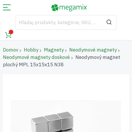
Domov
Hobby
Magnety
Neodymové magnety
Neodymové magnety doskové
Neodymový magnet
plochý MPL 15x15x15 N38
Preskočiť
na
koniec
galérie
obrázkov