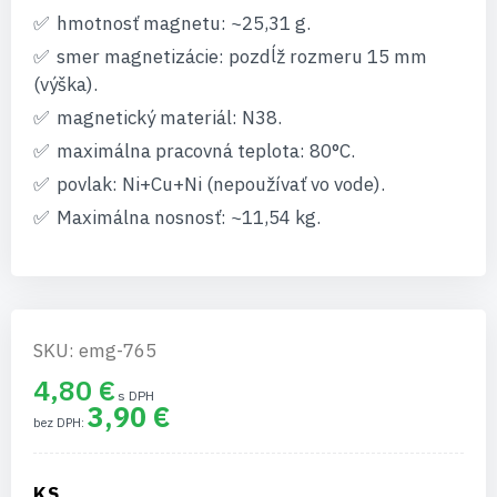
hmotnosť magnetu: ~25,31 g.
smer magnetizácie: pozdĺž rozmeru 15 mm
(výška).
magnetický materiál: N38.
maximálna pracovná teplota: 80°C.
povlak: Ni+Cu+Ni (nepoužívať vo vode).
Maximálna nosnosť: ~11,54 kg.
SKU: emg-765
4,80 €
3,90 €
KS