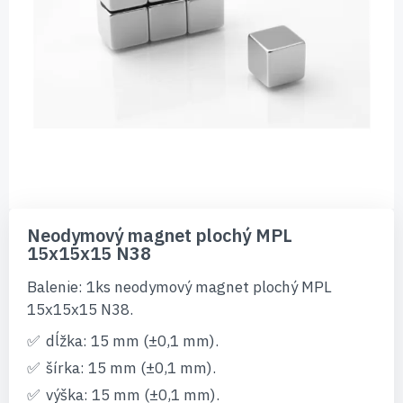
Preskočiť
na
Neodymový magnet plochý MPL
začiatok
15x15x15 N38
galérie
obrázkov
Balenie: 1ks neodymový magnet plochý MPL
15x15x15 N38.
dĺžka: 15 mm (±0,1 mm).
šírka: 15 mm (±0,1 mm).
výška: 15 mm (±0,1 mm).