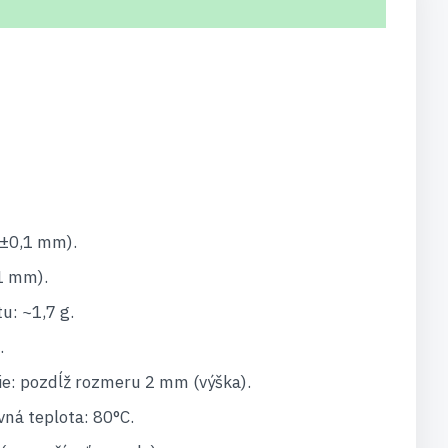
(±0,1 mm).
1 mm).
: ~1,7 g.
.
e: pozdĺž rozmeru 2 mm (výška).
ná teplota: 80°C.