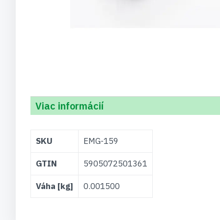
Viac informácií
Viac
SKU
EMG-159
informácií
GTIN
5905072501361
Váha [kg]
0.001500