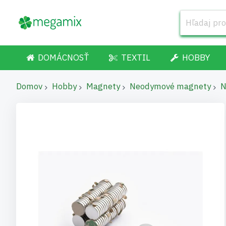
DOMÁCNOSŤ
TEXTIL
HOBBY
Domov
Hobby
Magnety
Neodymové magnety
N
Preskočiť
na
koniec
galérie
obrázkov