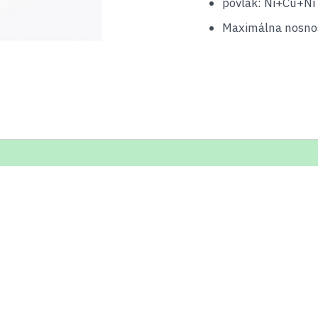
povlak: Ni+Cu+Ni 
Maximálna nosnos