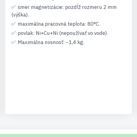
smer magnetizácie: pozdĺž rozmeru 2 mm
(výška).
maximálna pracovná teplota: 80°C.
povlak: Ni+Cu+Ni (nepoužívať vo vode).
Maximálna nosnosť: ~1,4 kg.