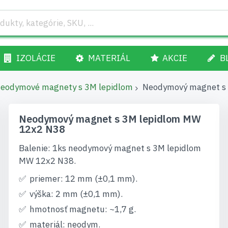
IZOLÁCIE
MATERIÁL
AKCIE
B
eodymové magnety s 3M lepidlom
Neodymový magnet s
Neodymový magnet s 3M lepidlom MW
12x2 N38
Balenie: 1ks neodymový magnet s 3M lepidlom
MW 12x2 N38.
priemer: 12 mm (±0,1 mm).
výška: 2 mm (±0,1 mm).
hmotnosť magnetu: ~1,7 g.
materiál: neodym.