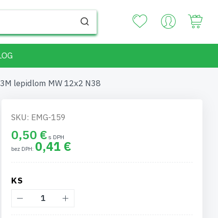
Your
LOG
 3M lepidlom MW 12x2 N38
SKU: EMG-159
0,50 €
0,41 €
KS