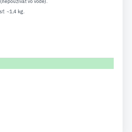
(nepoužívať vo vode).
ť: ~1,4 kg.