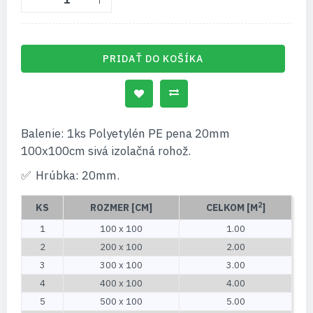
PRIDAŤ DO KOŠÍKA
Balenie: 1ks Polyetylén PE pena 20mm
100x100cm sivá izolačná rohož.
Hrúbka: 20mm.
2
KS
ROZMER [CM]
CELKOM [M
]
1
100 x 100
1.00
2
200 x 100
2.00
3
300 x 100
3.00
4
400 x 100
4.00
5
500 x 100
5.00