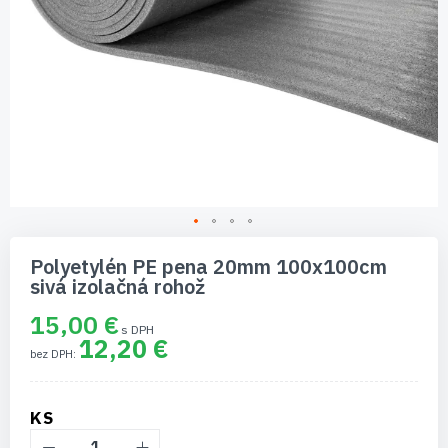
Preskočiť
na
Polyetylén PE pena 20mm 100x100cm
začiatok
sivá izolačná rohož
galérie
obrázkov
15,00 €
12,20 €
KS