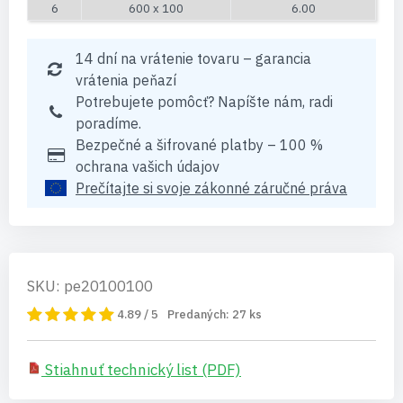
6
600 x 100
6.00
14 dní na vrátenie tovaru – garancia
vrátenia peňazí
Potrebujete pomôcť? Napíšte nám, radi
poradíme.
Bezpečné a šifrované platby – 100 %
ochrana vašich údajov
Prečítajte si svoje zákonné záručné práva
SKU: pe20100100
4.89 / 5
Predaných:
27
ks
Stiahnuť technický list (PDF)