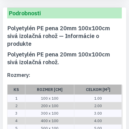
Podrobnosti
Polyetylén PE pena 20mm 100x100cm
sivá izolačná rohož — Informácie o
produkte
Polyetylén PE pena 20mm 100x100cm
sivá izolačná rohož.
Rozmery:
2
KS
ROZMER [CM]
CELKOM [M
]
1
100 x 100
1.00
2
200 x 100
2.00
3
300 x 100
3.00
4
400 x 100
4.00
5
500 x 100
5.00