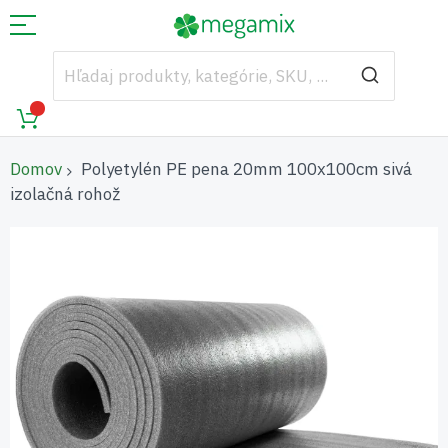
Domov
Polyetylén PE pena 20mm 100x100cm sivá
izolačná rohož
Preskočiť
na
koniec
galérie
obrázkov