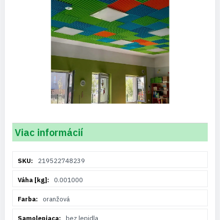
Viac informácií
Viac
219522748239
informácií
0.001000
oranžová
bez lepidla