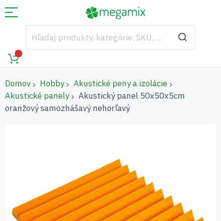
Domov
Hobby
Akustické peny a izolácie
Akustické panely
Akustický panel 50x50x5cm
oranžový samozhášavý nehorľavý
Preskočiť
na
koniec
galérie
obrázkov