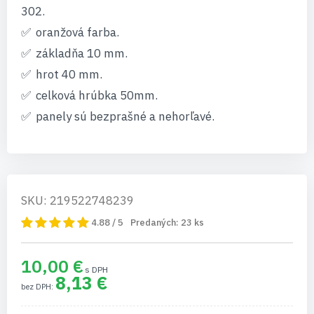
302.
oranžová farba.
základňa 10 mm.
hrot 40 mm.
celková hrúbka 50mm.
panely sú bezprašné a nehorľavé.
SKU: 219522748239
4.88 / 5
Predaných:
23
ks
10,00 €
8,13 €