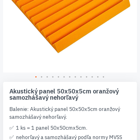
Preskočiť
na
Akustický panel 50x50x5cm oranžový
začiatok
samozhášavý nehorľavý
galérie
obrázkov
Balenie: Akustický panel 50x50x5cm oranžový
samozhášavý nehorľavý.
1 ks = 1 panel 50x50cmx5cm.
nehorľavý a samozhášavý podľa normy MVSS