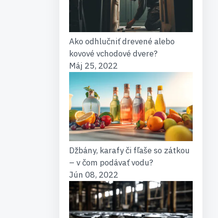
Ako odhlučniť drevené alebo
kovové vchodové dvere?
Máj 25, 2022
Džbány, karafy či fľaše so zátkou
– v čom podávať vodu?
Jún 08, 2022