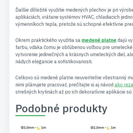
Ďalšie dôležité využitie medených plechov je pri výro
aplikáciách, vrátane systémov HVAC, chladiacich jedno
výmenníkoch tepla, pretože sú schopné efektívne pren
Okrem praktického využitia sa
medené platne
dajú vy
farbu, vďaka čomu je obľúbenou voľbou pre umelecké 
vytvorenie jedinečných a krásnych umeleckých diel, a
nádych elegancie a sofistikovanosti.
Celkovo sú medené platne neuveriteľne všestranný mate
nimi plánujete pracovať, prečítajte si aj návod
ako rez
strešných krytinách až po ich dekoratívne aplikácie
Podobné produkty