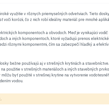
roké využitie v rôznych priemyselných odvetviach. Tieto dosk
 voči korózii, čo z nich robí ideálny materiál pre mnohé apliká
ektrických komponentoch a obvodoch. Meď je vynikajúci vodič e
odoch a iných komponentoch, ktoré vyžadujú prenos elektrické
edzi rôznymi komponentmi, čím sa zabezpečí hladký a efektív
osky bežne používajú aj v strešných krytinách a stavebníctve
lny na použitie v strešných materiáloch a iných stavebných prvk
ôžu byť použité v strešnej krytine na vytvorenie vodotesné
odením vodou.
.