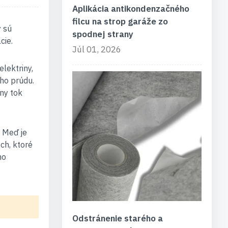
Aplikácia antikondenzačného
filcu na strop garáže zo
y sú
spodnej strany
cie.
Júl 01, 2026
lektriny,
ho prúdu.
ny tok
. Meď je
och, ktoré
ho
Odstránenie starého a