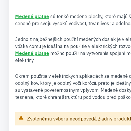
Medené platne
sú tenké medené plechy, ktoré majú ši
cenené pre svoju vysokú vodivosť, trvanlivosť a odolnosť
Jedno z najbežnejších použití medených dosiek je v el
vďaka čomu je ideálna na použitie v elektrických rozv
Medené platne
možno použiť na vytvorenie spojení m
elektriny.
Okrem použitia v elektrických aplikáciách sa medené d
odolný kov, ktorý je odolný voči korózii, preto je ideá
sú vystavené poveternostným vplyvom. Medené dosky m
tesnenia, ktoré chráni štruktúru pod vodou pred pošk
Zvolenému výberu neodpovedá žiadny produkt