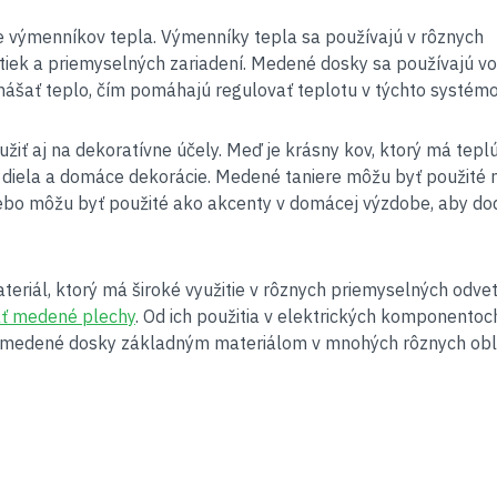
be výmenníkov tepla. Výmenníky tepla sa používajú v rôznych
tiek a priemyselných zariadení. Medené dosky sa používajú vo
ášať teplo, čím pomáhajú regulovať teplotu v týchto systémo
užiť aj na dekoratívne účely. Meď je krásny kov, ktorý má tepl
diela a domáce dekorácie. Medené taniere môžu byť použité 
lebo môžu byť použité ako akcenty v domácej výzdobe, aby dod
riál, ktorý má široké využitie v rôznych priemyselných odvet
ať medené plechy
. Od ich použitia v elektrických komponentoc
 sú medené dosky základným materiálom v mnohých rôznych obl