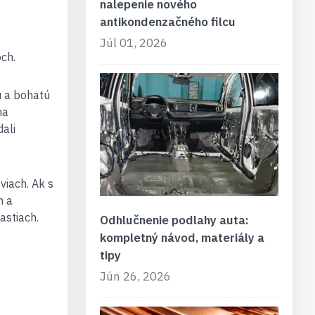
nalepenie nového
antikondenzačného filcu
Júl 01, 2026
ch.
ú a bohatú
na
ali
viach. Ak s
h a
astiach.
Odhlučnenie podlahy auta:
kompletný návod, materiály a
tipy
Jún 26, 2026