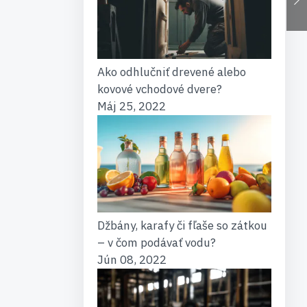
Ako odhlučniť drevené alebo
kovové vchodové dvere?
Máj 25, 2022
Džbány, karafy či fľaše so zátkou
– v čom podávať vodu?
Jún 08, 2022