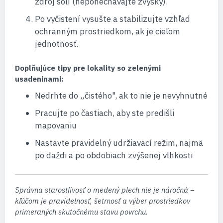
zdroj solí (neponechávajte zvyšky).
Po vyčistení vysušte a stabilizujte vzhľad
ochranným prostriedkom, ak je cieľom
jednotnosť.
Doplňujúce tipy pre lokality so zelenými
usadeninami:
Nedrhte do „čistého", ak to nie je nevyhnutné
Pracujte po častiach, aby ste predišli
mapovaniu
Nastavte pravidelný udržiavací režim, najmä
po daždi a po obdobiach zvýšenej vlhkosti
Správna starostlivosť o medený plech nie je náročná –
kľúčom je pravidelnosť, šetrnosť a výber prostriedkov
primeraných skutočnému stavu povrchu.