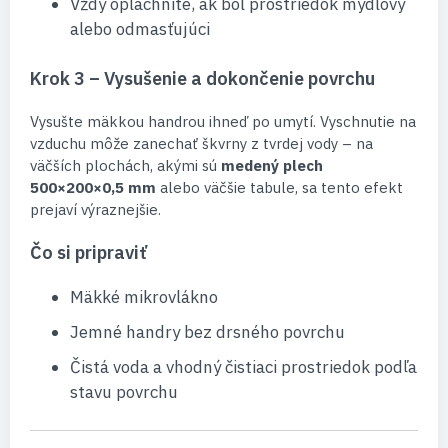
Vždy opláchnite, ak bol prostriedok mydlový
alebo odmasťujúci
Krok 3 – Vysušenie a dokončenie povrchu
Vysušte mäkkou handrou ihneď po umytí. Vyschnutie na
vzduchu môže zanechať škvrny z tvrdej vody – na
väčších plochách, akými sú
medený plech
500×200×0,5 mm
alebo väčšie tabule, sa tento efekt
prejaví výraznejšie.
Čo si pripraviť
Mäkké mikrovlákno
Jemné handry bez drsného povrchu
Čistá voda a vhodný čistiaci prostriedok podľa
stavu povrchu