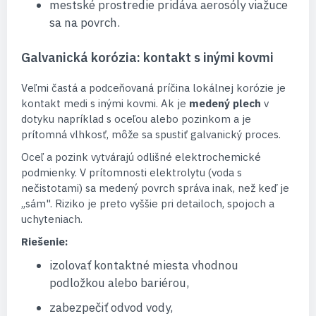
mestské prostredie pridáva aerosóly viažuce
sa na povrch.
Galvanická korózia: kontakt s inými kovmi
Veľmi častá a podceňovaná príčina lokálnej korózie je
kontakt medi s inými kovmi. Ak je
medený plech
v
dotyku napríklad s oceľou alebo pozinkom a je
prítomná vlhkosť, môže sa spustiť galvanický proces.
Oceľ a pozink vytvárajú odlišné elektrochemické
podmienky. V prítomnosti elektrolytu (voda s
nečistotami) sa medený povrch správa inak, než keď je
„sám". Riziko je preto vyššie pri detailoch, spojoch a
uchyteniach.
Riešenie:
izolovať kontaktné miesta vhodnou
podložkou alebo bariérou,
zabezpečiť odvod vody,