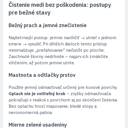
Čistenie medi bez poškodenia: postupy
pre bežné stavy
Bežný prach a jemné znečistenie
Najšetrnejší postup: jemne navlhčiť → utrieť v jednom
smere → vysušiť. Pri dlhších dieloch tento prístup
minimalizuje „preťahovanie" nečistôt po ploche.
Zaschnuté škvrny nedrhnite – najprv ich zmäkčite
vlhčením, až potom jemne utrite.
Mastnota a odtlačky prstov
Použite jemný odmasťovač určený pre kovové povrchy.
Oplach nie je voliteľný krok
– zvyšky odmasťovača
pokračujú v reakcii s povrchom aj po skončení čistenia.
Bez oplachu hrozí mapovanie, bledé stopy a
nerovnomerná patina.
Mierne zelené usadeniny