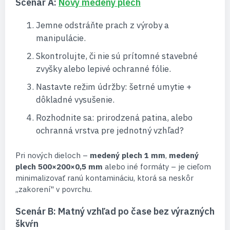
Scenár A:
Nový medený plech
Jemne odstráňte prach z výroby a
manipulácie.
Skontrolujte, či nie sú prítomné stavebné
zvyšky alebo lepivé ochranné fólie.
Nastavte režim údržby: šetrné umytie +
dôkladné vysušenie.
Rozhodnite sa: prirodzená patina, alebo
ochranná vrstva pre jednotný vzhľad?
Pri nových dieloch –
medený plech 1 mm
,
medený
plech 500×200×0,5 mm
alebo iné formáty – je cieľom
minimalizovať ranú kontamináciu, ktorá sa neskôr
„zakorení" v povrchu.
Scenár B: Matný vzhľad po čase bez výrazných
škvŕn