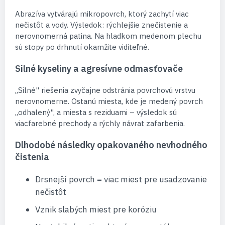
Abrazíva vytvárajú mikropovrch, ktorý zachytí viac
nečistôt a vody. Výsledok: rýchlejšie znečistenie a
nerovnomerná patina. Na hladkom medenom plechu
sú stopy po drhnutí okamžite viditeľné.
Silné kyseliny a agresívne odmasťovače
„Silné" riešenia zvyčajne odstránia povrchovú vrstvu
nerovnomerne. Ostanú miesta, kde je medený povrch
„odhalený", a miesta s reziduami – výsledok sú
viacfarebné prechody a rýchly návrat zafarbenia.
Dlhodobé následky opakovaného nevhodného
čistenia
Drsnejší povrch = viac miest pre usadzovanie
nečistôt
Vznik slabých miest pre koróziu