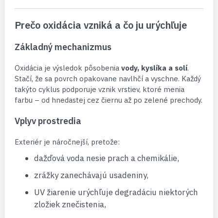
Prečo oxidácia vzniká a čo ju urýchľuje
Základný mechanizmus
Oxidácia je výsledok pôsobenia
vody, kyslíka a solí
.
Stačí, že sa povrch opakovane navlhčí a vyschne. Každý
takýto cyklus podporuje vznik vrstiev, ktoré menia
farbu – od hnedastej cez čiernu až po zelené prechody.
Vplyv prostredia
Exteriér je náročnejší, pretože:
dažďová voda nesie prach a chemikálie,
zrážky zanechávajú usadeniny,
UV žiarenie urýchľuje degradáciu niektorých
zložiek znečistenia,