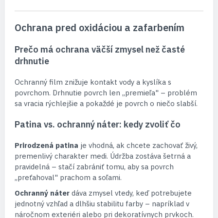
Ochrana pred oxidáciou a zafarbením
Prečo má ochrana väčší zmysel než časté
drhnutie
Ochranný film znižuje kontakt vody a kyslíka s
povrchom. Drhnutie povrch len „premieľa" – problém
sa vracia rýchlejšie a pokaždé je povrch o niečo slabší.
Patina vs. ochranný náter: kedy zvoliť čo
Prirodzená patina
je vhodná, ak chcete zachovať živý,
premenlivý charakter medi. Údržba zostáva šetrná a
pravidelná – stačí zabrániť tomu, aby sa povrch
„preťahoval" prachom a soľami.
Ochranný náter
dáva zmysel vtedy, keď potrebujete
jednotný vzhľad a dlhšiu stabilitu farby – napríklad v
náročnom exteriéri alebo pri dekoratívnych prvkoch.