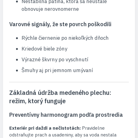
Nestabilná patina, ktorá sa neustále
obnovuje nerovnomerne
Varovné signály, že ste povrch poškodili
Rýchle čiernenie po niekoľkých dňoch
Kriedové biele zóny
Výrazné škvrny po vyschnutí
Šmuhy aj pri jemnom umývaní
Základná údržba medeného plechu:
režim, ktorý funguje
Preventívny harmonogram podľa prostredia
Exteriér pri daždi a nečistotách:
Pravidelne
odstraňujte prach a usadeniny, aby sa voda nestala