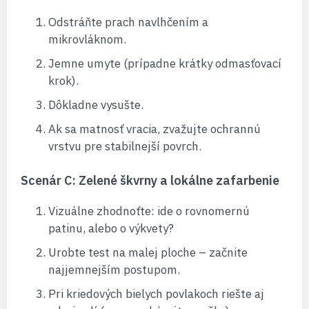
Odstráňte prach navlhčením a
mikrovláknom.
Jemne umyte (prípadne krátky odmasťovací
krok).
Dôkladne vysušte.
Ak sa matnosť vracia, zvažujte ochrannú
vrstvu pre stabilnejší povrch.
Scenár C: Zelené škvrny a lokálne zafarbenie
Vizuálne zhodnoťte: ide o rovnomernú
patinu, alebo o výkvety?
Urobte test na malej ploche – začnite
najjemnejším postupom.
Pri kriedových bielych povlakoch riešte aj