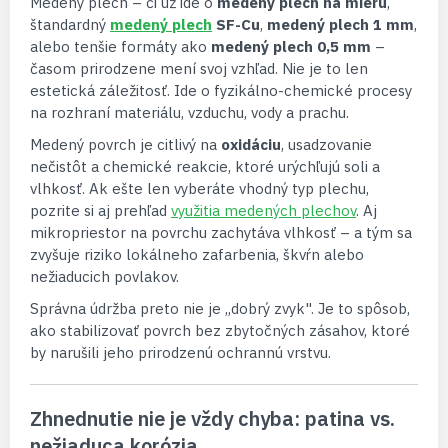
Medený plech – či už ide o
medený plech na mieru
,
štandardný
medený plech
SF-Cu
,
medený plech 1 mm
,
alebo tenšie formáty ako
medený plech 0,5 mm
–
časom prirodzene mení svoj vzhľad. Nie je to len
estetická záležitosť. Ide o fyzikálno-chemické procesy
na rozhraní materiálu, vzduchu, vody a prachu.
Medený povrch je citlivý na
oxidáciu
, usadzovanie
nečistôt a chemické reakcie, ktoré urýchľujú soli a
vlhkosť. Ak ešte len vyberáte vhodný typ plechu,
pozrite si aj prehľad
využitia medených plechov
. Aj
mikropriestor na povrchu zachytáva vlhkosť – a tým sa
zvyšuje riziko lokálneho zafarbenia, škvŕn alebo
nežiaducich povlakov.
Správna údržba preto nie je „dobrý zvyk". Je to spôsob,
ako stabilizovať povrch bez zbytočných zásahov, ktoré
by narušili jeho prirodzenú ochrannú vrstvu.
Zhnednutie nie je vždy chyba: patina vs.
nežiaduca korózia