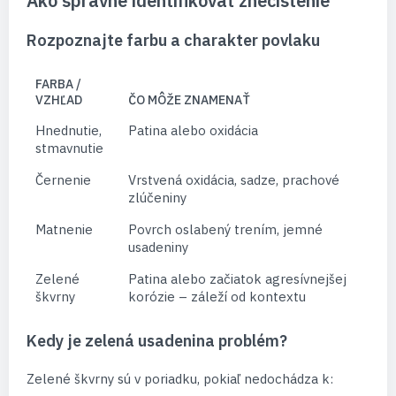
Ako správne identifikovať znečistenie
Rozpoznajte farbu a charakter povlaku
FARBA /
VZHĽAD
ČO MÔŽE ZNAMENAŤ
Hnednutie,
Patina alebo oxidácia
stmavnutie
Černenie
Vrstvená oxidácia, sadze, prachové
zlúčeniny
Matnenie
Povrch oslabený trením, jemné
usadeniny
Zelené
Patina alebo začiatok agresívnejšej
škvrny
korózie – záleží od kontextu
Kedy je zelená usadenina problém?
Zelené škvrny sú v poriadku, pokiaľ nedochádza k: