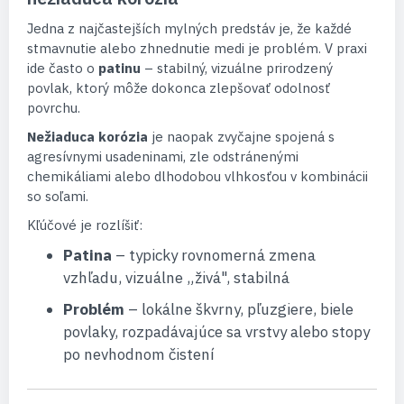
Jedna z najčastejších mylných predstáv je, že každé
stmavnutie alebo zhnednutie medi je problém. V praxi
ide často o
patinu
– stabilný, vizuálne prirodzený
povlak, ktorý môže dokonca zlepšovať odolnosť
povrchu.
Nežiaduca korózia
je naopak zvyčajne spojená s
agresívnymi usadeninami, zle odstránenými
chemikáliami alebo dlhodobou vlhkosťou v kombinácii
so soľami.
Kľúčové je rozlíšiť:
Patina
– typicky rovnomerná zmena
vzhľadu, vizuálne „živá", stabilná
Problém
– lokálne škvrny, pľuzgiere, biele
povlaky, rozpadávajúce sa vrstvy alebo stopy
po nevhodnom čistení