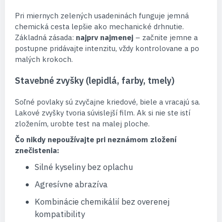
Pri miernych zelených usadeninách funguje jemná
chemická cesta lepšie ako mechanické drhnutie.
Základná zásada:
najprv najmenej
– začnite jemne a
postupne pridávajte intenzitu, vždy kontrolovane a po
malých krokoch.
Stavebné zvyšky (lepidlá, farby, tmely)
Soľné povlaky sú zvyčajne kriedové, biele a vracajú sa.
Lakové zvyšky tvoria súvislejší film. Ak si nie ste istí
zložením, urobte test na malej ploche.
Čo nikdy nepoužívajte pri neznámom zložení
znečistenia:
Silné kyseliny bez oplachu
Agresívne abrazíva
Kombinácie chemikálií bez overenej
kompatibility