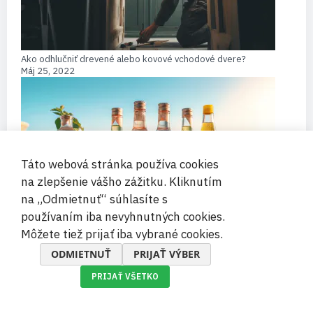
Ako odhlučniť drevené alebo kovové vchodové dvere?
Máj 25, 2022
Táto webová stránka používa cookies
na zlepšenie vášho zážitku. Kliknutím
na „Odmietnuť“ súhlasíte s
používaním iba nevyhnutných cookies.
Džbány, karafy či fľaše so zátkou – v čom podávať vodu?
Môžete tiež prijať iba vybrané cookies.
Jún 08, 2022
ODMIETNUŤ
PRIJAŤ VÝBER
PRIJAŤ VŠETKO