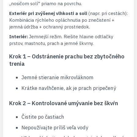
„nosičom solí" priamo na povrchu.
Exteriér pri zvýšenej vlhkosti a soli
(napr. pri cestách):
Kombinácia rýchleho opláchnutia po znečistení +
jemná údržba + ochranný prostriedok.
Interiér:
Jemnejší režim. Riešite hlavne odtlačky
prstov, mastnotu, prach a jemné škvrny.
Krok 1 – Odstránenie prachu bez zbytočného
trenia
Jemné stieranie mikrovláknom
Krátke navlhčenie, ak je prach pripečený
Krok 2 – Kontrolované umývanie bez škvŕn
Čistite po častiach
Nepoužívajte príliš veľa vody