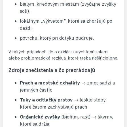
bielym, kriedovým miestam (zvyčajne zvyšky
solí),
lokálnym „výkvetom", ktoré sa zhoršujú po
daždi,
povrchu, ktorý pri dotyku pudruje.
V takých prípadoch ide o oxidáciu urýchlenú soľami
alebo problematické reziduá, ktoré treba riešiť cielene.
Zdroje znečistenia a čo prezrádzajú
Prach a mestské exhaláty
→ zmes sadzí a
jemných častíc
Tuky a odtlačky prstov
→ lesklé stopy,
ktoré časom zachytávajú prach
Organické zvyšky
(biofilm, rast) → škvrny,
ktoré sa držia