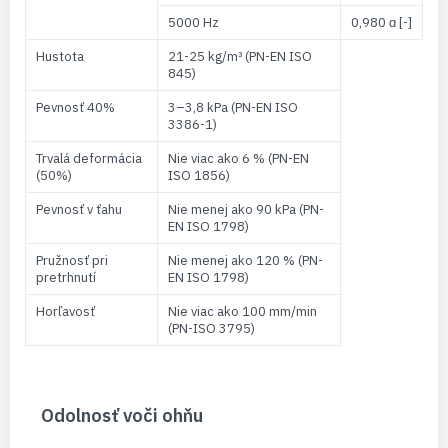
5000 Hz
0,980 ɑ [-]
Hustota
21-25 kg/m³ (PN-EN ISO
845)
Pevnosť 40%
3–3,8 kPa (PN-EN ISO
3386-1)
Trvalá deformácia
Nie viac ako 6 % (PN-EN
(50%)
ISO 1856)
Pevnosť v ťahu
Nie menej ako 90 kPa (PN-
EN ISO 1798)
Pružnosť pri
Nie menej ako 120 % (PN-
pretrhnutí
EN ISO 1798)
Horľavosť
Nie viac ako 100 mm/min
(PN-ISO 3795)
Odolnosť voči ohňu