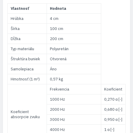
Vlastnosť
Hodnota
Hrúbka
4 cm
Šírka
100 cm
Dĺžka
200 cm
Typ materiálu
Polyuretán
Štruktúra buniek
Otvorená
Samolepiaca
Áno
Hmotnosť (1 m²)
0,57 kg
Frekvencia
Koeficient
1000 Hz
0,270 ɑ [-]
2000 Hz
0,680 ɑ [-]
Koeficient
absorpcie zvuku
3000 Hz
0,950 ɑ [-]
4000 Hz
1 ɑ [-]