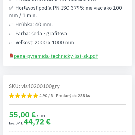
Horľavosť podľa PN-ISO 3795: nie viac ako 100
mm / 1 min.
Hrúbka: 40 mm.
Farba: šedá - grafitová.
Veľkosť: 2000 x 1000 mm.
pena-pyramida-technicky-list-sk.pdf
SKU: vls40200100gry
4.90 / 5
Predaných:
288
ks
55,00 €
44,72 €