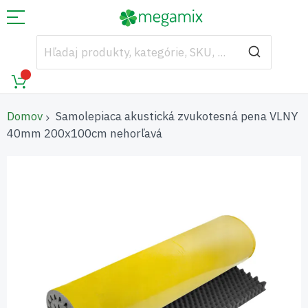
Domov
Samolepiaca akustická zvukotesná pena VLNY
40mm 200x100cm nehorľavá
Preskočiť
na
koniec
galérie
obrázkov