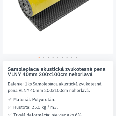
Preskočiť
na
Samolepiaca akustická zvukotesná pena
začiatok
VLNY 40mm 200x100cm nehorľavá
galérie
obrázkov
Balenie: 1ks Samolepiaca akustická zvukotesná
pena VLNY 40mm 200x100cm nehorľavá.
Materiál: Polyuretán.
Hustota: 25,0 kg / m3.
Trvalá deformácia: nie viac ako 6%.