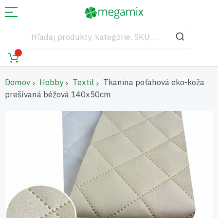
Domov
Hobby
Textil
Tkanina poťahová eko-koža
prešívaná béžová 140x50cm
Preskočiť
na
koniec
galérie
obrázkov