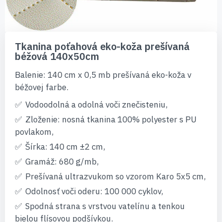
Preskočiť
na
Tkanina poťahová eko-koža prešívaná
začiatok
béžová 140x50cm
galérie
obrázkov
Balenie: 140 cm x 0,5 mb prešívaná eko-koža v
béžovej farbe.
Vodoodolná a odolná voči znečisteniu,
Zloženie: nosná tkanina 100% polyester s PU
povlakom,
Šírka: 140 cm ±2 cm,
Gramáž: 680 g/mb,
Prešívaná ultrazvukom so vzorom Karo 5x5 cm,
Odolnosť voči oderu: 100 000 cyklov,
Spodná strana s vrstvou vatelínu a tenkou
bielou flísovou podšívkou.