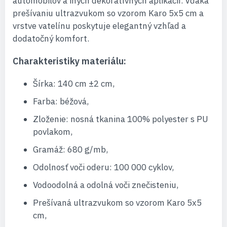
automobilov a iných dekoratívnych aplikácií. Vďaka
prešívaniu ultrazvukom so vzorom Karo 5x5 cm a
vrstve vatelínu poskytuje elegantný vzhľad a
dodatočný komfort.
Charakteristiky materiálu:
Šírka: 140 cm ±2 cm,
Farba: béžová,
Zloženie: nosná tkanina 100% polyester s PU
povlakom,
Gramáž: 680 g/mb,
Odolnosť voči oderu: 100 000 cyklov,
Vodoodolná a odolná voči znečisteniu,
Prešívaná ultrazvukom so vzorom Karo 5x5
cm,