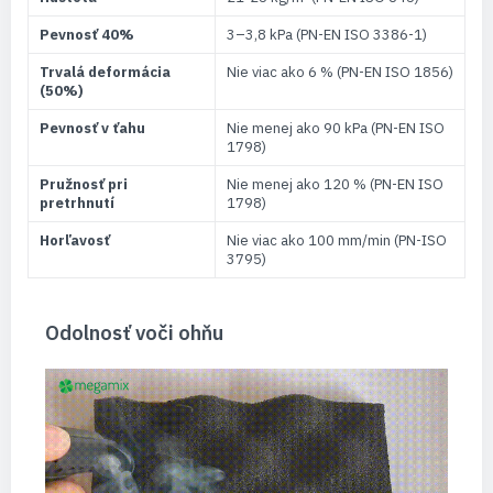
Pevnosť 40%
3–3,8 kPa (PN-EN ISO 3386-1)
Trvalá deformácia
Nie viac ako 6 % (PN-EN ISO 1856)
(50%)
Pevnosť v ťahu
Nie menej ako 90 kPa (PN-EN ISO
1798)
Pružnosť pri
Nie menej ako 120 % (PN-EN ISO
pretrhnutí
1798)
Horľavosť
Nie viac ako 100 mm/min (PN-ISO
3795)
Odolnosť voči ohňu