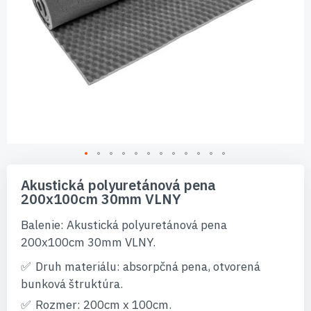
Preskočiť
na
Akustická polyuretánová pena
začiatok
200x100cm 30mm VLNY
galérie
obrázkov
Balenie: Akustická polyuretánová pena
200x100cm 30mm VLNY.
Druh materiálu: absorpčná pena, otvorená
bunková štruktúra.
Rozmer: 200cm x 100cm.