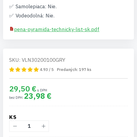
Samolepiaca: Nie.
Vodeodolná: Nie.
pena-pyramida-technicky-list-sk.pdf
SKU: VLN30200100GRY
4.93 / 5
Predaných:
197
ks
29,50 €
23,98 €
KS