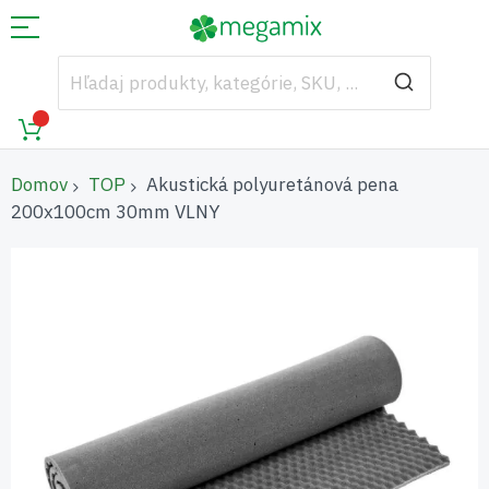
Domov
TOP
Akustická polyuretánová pena
200x100cm 30mm VLNY
Preskočiť
na
koniec
galérie
obrázkov