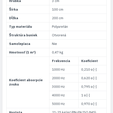
Hrúbka
3 cm
Šírka
100 cm
Dĺžka
200 cm
Typ materiálu
Polyuretán
Štruktúra buniek
Otvorená
Samolepiaca
Nie
Hmotnosť (1 m²)
0,47 kg
Frekvencia
Koeficient
1000 Hz
0,210 ɑ [-]
2000 Hz
0,620 ɑ [-]
Koeficient absorpcie
zvuku
3000 Hz
0,795 ɑ [-]
4000 Hz
1 ɑ [-]
5000 Hz
0,970 ɑ [-]
Hustota
21-25 kg/m³ (PN-EN ISO 845)