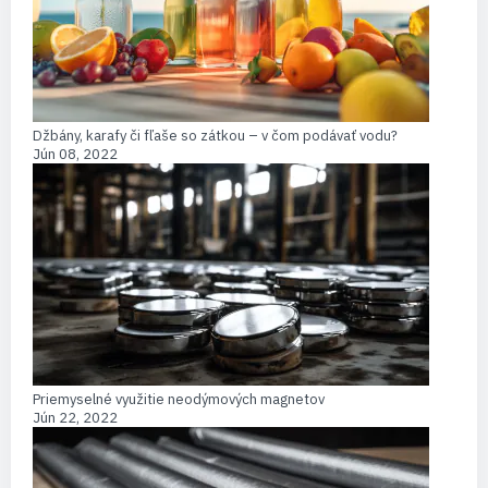
Džbány, karafy či fľaše so zátkou – v čom podávať vodu?
Jún 08, 2022
Priemyselné využitie neodýmových magnetov
Jún 22, 2022