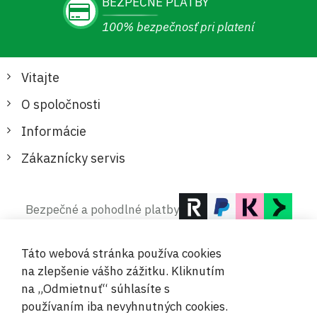
BEZPEČNÉ PLATBY
100% bezpečnosť pri platení
Vitajte
O spoločnosti
Informácie
Zákaznícky servis
Bezpečné a pohodlné platby
Táto webová stránka používa cookies
na zlepšenie vášho zážitku. Kliknutím
na „Odmietnuť“ súhlasíte s
používaním iba nevyhnutných cookies.
© 2019-2026 Megamix s.r.o.