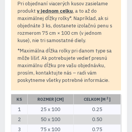
Pri objednaní viacerých kusov zasielame
produkt
v jednom celku
, a to až do
maximálnej dĺžky rolky*. Napríklad, ak si
objednáte 3 ks, dostanete izolačnú penu s
rozmerom 75 cm × 100 cm (v jednom
kuse), nie tri samostatné diely.
*Maximálna dĺžka rolky pri danom type sa
môže líšiť. Ak potrebujete vedieť presnú
maximálnu dĺžku pre vašu objednávku,
prosím, kontaktujte nás – radi vám
poskytneme všetky potrebné informácie.
2
KS
ROZMER [CM]
CELKOM [M
]
1
25 x 100
0.25
2
50 x 100
0.50
3
75 x 100
0.75