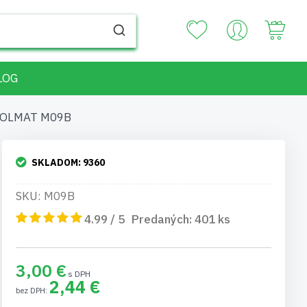
Your
LOG
ISOLMAT M09B
SKLADOM:
9360
SKU: M09B
4.99 / 5
Predaných:
401
ks
3,00 €
2,44 €