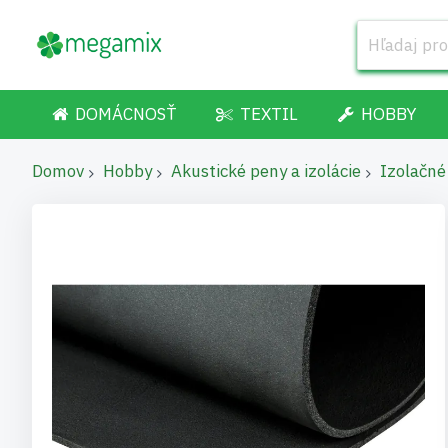
DOMÁCNOSŤ
TEXTIL
HOBBY
Domov
Hobby
Akustické peny a izolácie
Izolačné
Preskočiť
na
koniec
galérie
obrázkov