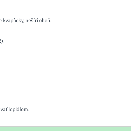
 kvapôčky, nešíri oheň.
).
vať lepidlom.