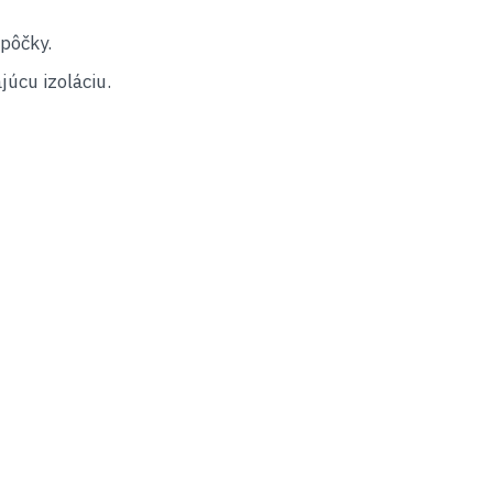
apôčky.
júcu izoláciu.