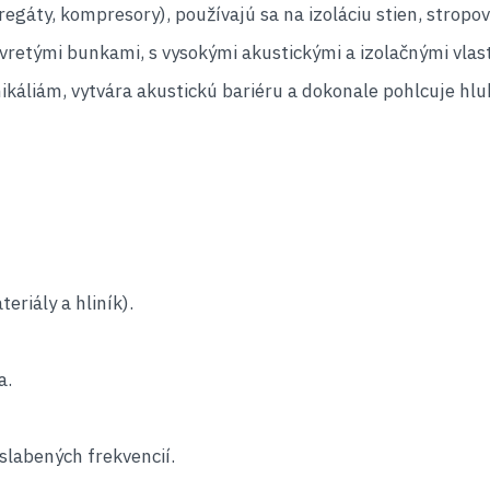
regáty, kompresory), používajú sa na izoláciu stien, stropov
vretými bunkami, s vysokými akustickými a izolačnými vlas
ikáliám, vytvára akustickú bariéru a dokonale pohlcuje hluk 
eriály a hliník).
a.
slabených frekvencií.