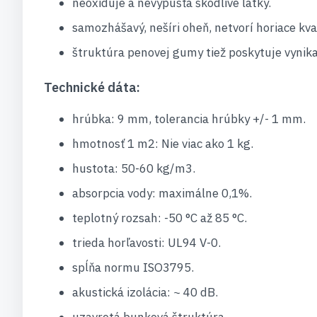
neoxiduje a nevypúšťa škodlivé látky.
samozhášavý, nešíri oheň, netvorí horiace kv
štruktúra penovej gumy tiež poskytuje vynika
Technické dáta:
hrúbka: 9 mm, tolerancia hrúbky +/- 1 mm.
hmotnosť 1 m2: Nie viac ako 1 kg.
hustota: 50-60 kg/m3.
absorpcia vody: maximálne 0,1%.
teplotný rozsah: -50 °C až 85 °C.
trieda horľavosti: UL94 V-0.
spĺňa normu ISO3795.
akustická izolácia: ~ 40 dB.
uzavretá bunková štruktúra.