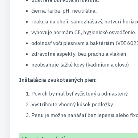
čierna farba, pH: neutrálna.
reakcia na oheň: samozhášavý, netvorí horiace
vyhovuje normám CE, hygienické osvedčenie.
odolnosť voči plesniam a baktériám (VDI 6022
zdravotné aspekty: bez prachu a vlákien.
neobsahuje ťažké kovy (kadmium a olovo).
Inštalácia zvukotesných pien:
Povrch by mal byť vyčistený a odmastený.
Vystrihnite vhodný kúsok podložky.
Penu je možné nanášať bez lepenia alebo fixo