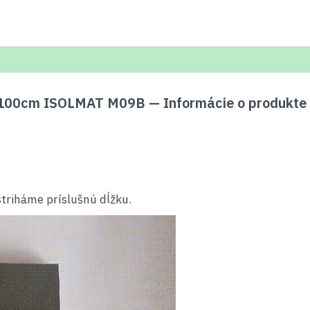
100cm ISOLMAT M09B — Informácie o produkte
striháme príslušnú dĺžku.